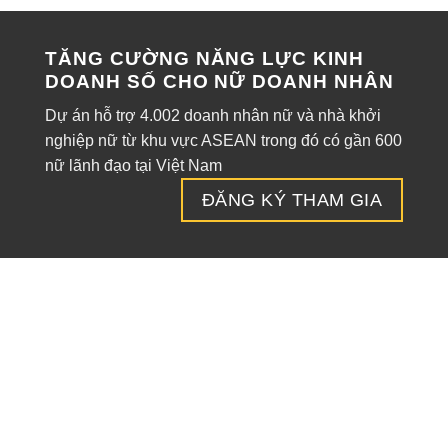
TĂNG CƯỜNG NĂNG LỰC KINH
DOANH SỐ CHO NỮ DOANH NHÂN
Dự án hỗ trợ 4.002 doanh nhân nữ và nhà khởi
nghiệp nữ từ khu vực ASEAN trong đó có gần 600
nữ lãnh đạo tại Việt Nam
ĐĂNG KÝ THAM GIA
CHÍNH SÁCH HỖ TRỢ DNNVV
CƠ QUAN, TỔ CHỨC HỖ TRỢ DNNVV
HỢP TÁC QUỐC TẾ VỀ DNNVV