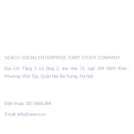
ĐẦU TƯ KHỞI NGHIỆP SÁNG TẠO
GIÁO TRÌNH TÀI LIỆU
CỔNG SEACO.VN
SEACO
SEACO SOCIAL ENTERPRISE JOINT STOCK COMPANY
Địa chỉ: Tầng 1 và tầng 2, tòa nhà 74, ngõ 349 Minh Khai ,
Phường Vĩnh Tuy, Quận Hai Bà Trưng, Hà Nội
ĐĂNG KÝ HỖ TRỢ
Điện thoại: 087.6666.864
Email: info@seaco.vn
THÔNG TIN LIÊN HỆ