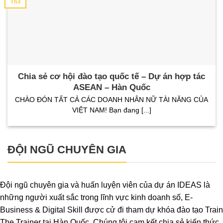
Th3
Chia sẻ cơ hội đào tạo quốc tế – Dự án hợp tác
ASEAN – Hàn Quốc
CHÀO ĐÓN TẤT CẢ CÁC DOANH NHÂN NỮ TÀI NĂNG CỦA
VIỆT NAM! Bạn đang [...]
ĐỘI NGŨ CHUYÊN GIA
Đội ngũ chuyên gia và huấn luyện viên của dự án IDEAS là
những người xuất sắc trong lĩnh vực kinh doanh số, E-
Business & Digital Skill được cử đi tham dự khóa đào tạo Train
The Trainer tại Hàn Quốc. Chúng tôi cam kết chia sẻ kiến thức