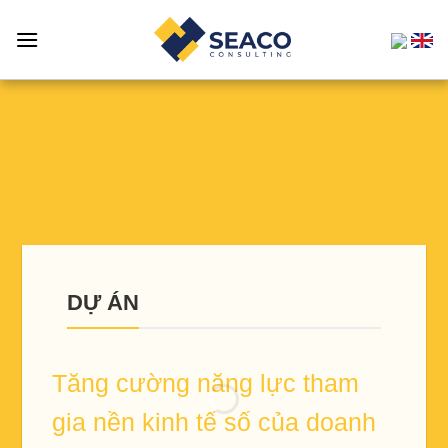
DỰ ÁN
Tăng cường năng lực tham
gia nền kinh tế số của doanh