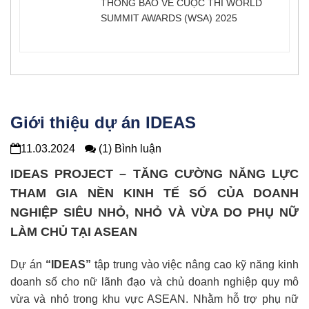
THÔNG BÁO VỀ CUỘC THI WORLD
SUMMIT AWARDS (WSA) 2025
Giới thiệu dự án IDEAS
11.03.2024
(1) Bình luận
IDEAS PROJECT –
TĂNG CƯỜNG NĂNG LỰC
THAM GIA NỀN KINH TẾ SỐ CỦA DOANH
NGHIỆP SIÊU NHỎ, NHỎ VÀ VỪA DO PHỤ NỮ
LÀM CHỦ TẠI ASEAN
Dự án
“IDEAS”
tập trung vào việc nâng cao kỹ năng kinh
doanh số cho nữ lãnh đạo và chủ doanh nghiệp quy mô
vừa và nhỏ trong khu vực ASEAN. Nhằm hỗ trợ phụ nữ