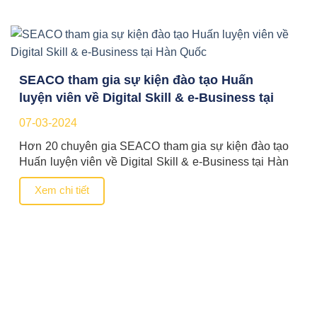
quan trọng. Cuộc họp đầu tiên giữa […]
SEACO tham gia sự kiện đào tạo Huấn
luyện viên về Digital Skill & e-Business tại
Hàn Quốc
07-03-2024
Hơn 20 chuyên gia SEACO tham gia sự kiện đào tạo
Huấn luyện viên về Digital Skill & e-Business tại Hàn
Quốc SEACO vui mừng thông báo hơn 20 chuyên
Xem chi tiết
gia SEACO cùng với 200 chuyên gia đến từ các
nước ASEAN như Brunei Darussalam, Campuchia,
Indonesia, Lào, Thái Lan, Malaysia, Myanmar,
Philippines, và Singapore […]
CHÍNH SÁCH HỖ TRỢ DNNVV