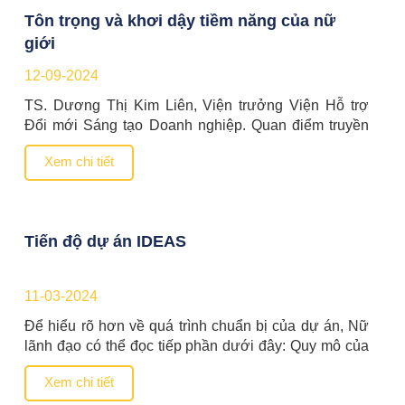
Tôn trọng và khơi dậy tiềm năng của nữ
giới
12-09-2024
TS. Dương Thị Kim Liên, Viện trưởng Viện Hỗ trợ
Đổi mới Sáng tạo Doanh nghiệp. Quan điểm truyền
thống về việc nữ giới phù hợp hơn với vai trò chăm
Xem chi tiết
sóc gia đình, nuôi dạy con cái so với việc phấn đấu
sự nghiệp là một quan niệm cần được thay đổi.
>>Bình đẳng […]
Tiến độ dự án IDEAS
11-03-2024
Để hiểu rõ hơn về quá trình chuẩn bị của dự án, Nữ
lãnh đạo có thể đọc tiếp phần dưới đây: Quy mô của
dự án sẽ trải rộng trên 10 quốc gia Đông Nam Á.
Xem chi tiết
Cũng chính vì vậy, giai đoạn chuẩn bị là vô cùng