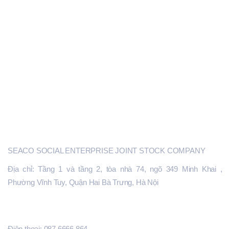
CƠ QUAN, TỔ CHỨC HỖ TRỢ DNNVV
HỢP TÁC QUỐC TẾ VỀ DNNVV
ĐẦU TƯ KHỞI NGHIỆP SÁNG TẠO
GIÁO TRÌNH TÀI LIỆU
CỔNG SEACO.VN
SEACO
SEACO SOCIAL ENTERPRISE JOINT STOCK COMPANY
Địa chỉ: Tầng 1 và tầng 2, tòa nhà 74, ngõ 349 Minh Khai ,
Phường Vĩnh Tuy, Quận Hai Bà Trưng, Hà Nội
ĐĂNG KÝ HỖ TRỢ
Điện thoại: 087.6666.864