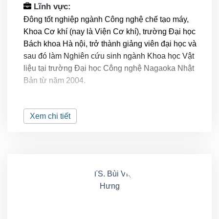
Lĩnh vực:
Đông tốt nghiệp ngành Công nghệ chế tạo máy,
Khoa Cơ khí (nay là Viện Cơ khí), trường Đại học
Bách khoa Hà nội, trở thành giảng viên đại học và
sau đó làm Nghiên cứu sinh ngành Khoa học Vật
liệu tại trường Đại học Công nghệ Nagaoka Nhật
Bản từ năm 2004.
Sau khi tốt nghiệp về nước, năm 2009 Đông vừa
giảng dạy đại học, vừa làm việc trong vai trò giám
Xem chi tiết
đốc sản xuất, triển khai hoạt động cải tiến trong nhà
máy và nghiên cứu phát triển các sản phẩm cho
Công ty Cổ phần Nội thất 190. Triển khai hệ thống
Bảo trì có kế hoạch (Planned Maintenance) cho các
thiết bị sản xuất tại Công ty cổ phần bao bì VVMI,
thuộc tập đoàn Than Khoáng sản Việt nam
Vinacomin.