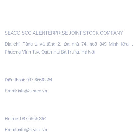
CỔNG SEACO.VN
Liên đã cùng với các cộng sự thành công hỗ trợ kết
nối hơn 150 đơn hàng của các khách hàng chủ yếu
từ Châu Âu và Mỹ với các nhà sản xuất cung ứng
SEACO
sản phẩm tại Việt Nam. TS. Liên phụ trách các
SEACO SOCIAL ENTERPRISE JOINT STOCK COMPANY
chương trình đào tạo chuyên sâu nhằm nâng cao
năng lực sản xuất và liên kết thị trường cho các
Địa chỉ: Tầng 1 và tầng 2, tòa nhà 74, ngõ 349 Minh Khai ,
doanh nghiệp vừa và nhỏ đã vượt qua vòng đánh
Phường Vĩnh Tuy, Quận Hai Bà Trưng, Hà Nội
giá năng lực toàn diện để kết nối với các doanh
nghiệp đầu chuỗi. TS. Liên đã có kinh nghiệm đánh
ĐĂNG KÝ HỖ TRỢ
giá năng lực các nhà máy và kiểm toán toàn diện
Điện thoại: 087.6666.864
nhà máy bao gồm việc kiểm chứng về tuân thủ xã
hội, môi trường và quản trị, phân tích nhu cầu tài
Email: info@seaco.vn
chính của các nhà sản xuất và đưa ra các khuyến
nghị để giải quyết các rào cản tài chính mà các nhà
THÔNG TIN LIÊN HỆ
sản xuất gặp phải. Hỗ trợ các nhà sản xuất vượt
Hotline: 087.6666.864
qua các rào cản kỹ thuật của các thị trường mục
tiêu để xuất khẩu và kinh nghiệm phong phú trong
Email: info@seaco.vn
làm việc với các ngân hàng, tổ chức tài chính để