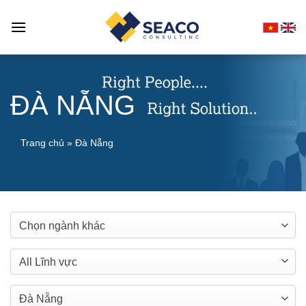
Skip
to
content
ĐÀ NẴNG
Trang chủ
»
Đà Nẵng