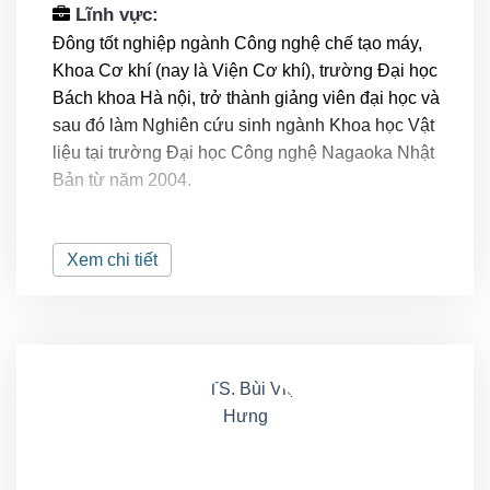
Lĩnh vực:
Đông tốt nghiệp ngành Công nghệ chế tạo máy,
Khoa Cơ khí (nay là Viện Cơ khí), trường Đại học
Bách khoa Hà nội, trở thành giảng viên đại học và
sau đó làm Nghiên cứu sinh ngành Khoa học Vật
liệu tại trường Đại học Công nghệ Nagaoka Nhật
Bản từ năm 2004.
Sau khi tốt nghiệp về nước, năm 2009 Đông vừa
giảng dạy đại học, vừa làm việc trong vai trò giám
Xem chi tiết
đốc sản xuất, triển khai hoạt động cải tiến trong nhà
máy và nghiên cứu phát triển các sản phẩm cho
Công ty Cổ phần Nội thất 190. Triển khai hệ thống
Bảo trì có kế hoạch (Planned Maintenance) cho các
thiết bị sản xuất tại Công ty cổ phần bao bì VVMI,
thuộc tập đoàn Than Khoáng sản Việt nam
Vinacomin.