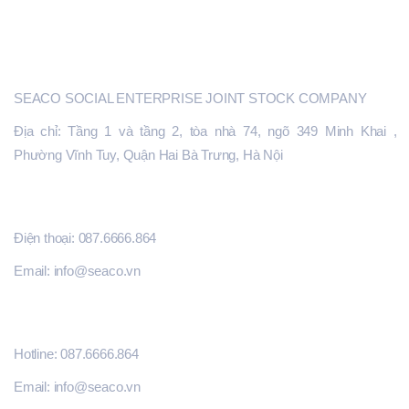
CỔNG SEACO.VN
Liên đã cùng với các cộng sự thành công hỗ trợ kết
nối hơn 150 đơn hàng của các khách hàng chủ yếu
từ Châu Âu và Mỹ với các nhà sản xuất cung ứng
SEACO
sản phẩm tại Việt Nam. TS. Liên phụ trách các
SEACO SOCIAL ENTERPRISE JOINT STOCK COMPANY
chương trình đào tạo chuyên sâu nhằm nâng cao
năng lực sản xuất và liên kết thị trường cho các
Địa chỉ: Tầng 1 và tầng 2, tòa nhà 74, ngõ 349 Minh Khai ,
doanh nghiệp vừa và nhỏ đã vượt qua vòng đánh
Phường Vĩnh Tuy, Quận Hai Bà Trưng, Hà Nội
giá năng lực toàn diện để kết nối với các doanh
nghiệp đầu chuỗi. TS. Liên đã có kinh nghiệm đánh
ĐĂNG KÝ HỖ TRỢ
giá năng lực các nhà máy và kiểm toán toàn diện
Điện thoại: 087.6666.864
nhà máy bao gồm việc kiểm chứng về tuân thủ xã
hội, môi trường và quản trị, phân tích nhu cầu tài
Email: info@seaco.vn
chính của các nhà sản xuất và đưa ra các khuyến
nghị để giải quyết các rào cản tài chính mà các nhà
THÔNG TIN LIÊN HỆ
sản xuất gặp phải. Hỗ trợ các nhà sản xuất vượt
Hotline: 087.6666.864
qua các rào cản kỹ thuật của các thị trường mục
tiêu để xuất khẩu và kinh nghiệm phong phú trong
Email: info@seaco.vn
làm việc với các ngân hàng, tổ chức tài chính để