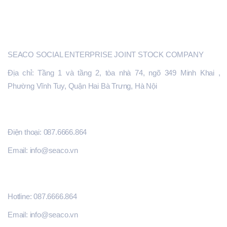
CỔNG SEACO.VN
Liên đã cùng với các cộng sự thành công hỗ trợ kết
nối hơn 150 đơn hàng của các khách hàng chủ yếu
từ Châu Âu và Mỹ với các nhà sản xuất cung ứng
SEACO
sản phẩm tại Việt Nam. TS. Liên phụ trách các
SEACO SOCIAL ENTERPRISE JOINT STOCK COMPANY
chương trình đào tạo chuyên sâu nhằm nâng cao
năng lực sản xuất và liên kết thị trường cho các
Địa chỉ: Tầng 1 và tầng 2, tòa nhà 74, ngõ 349 Minh Khai ,
doanh nghiệp vừa và nhỏ đã vượt qua vòng đánh
Phường Vĩnh Tuy, Quận Hai Bà Trưng, Hà Nội
giá năng lực toàn diện để kết nối với các doanh
nghiệp đầu chuỗi. TS. Liên đã có kinh nghiệm đánh
ĐĂNG KÝ HỖ TRỢ
giá năng lực các nhà máy và kiểm toán toàn diện
Điện thoại: 087.6666.864
nhà máy bao gồm việc kiểm chứng về tuân thủ xã
hội, môi trường và quản trị, phân tích nhu cầu tài
Email: info@seaco.vn
chính của các nhà sản xuất và đưa ra các khuyến
nghị để giải quyết các rào cản tài chính mà các nhà
THÔNG TIN LIÊN HỆ
sản xuất gặp phải. Hỗ trợ các nhà sản xuất vượt
Hotline: 087.6666.864
qua các rào cản kỹ thuật của các thị trường mục
tiêu để xuất khẩu và kinh nghiệm phong phú trong
Email: info@seaco.vn
làm việc với các ngân hàng, tổ chức tài chính để