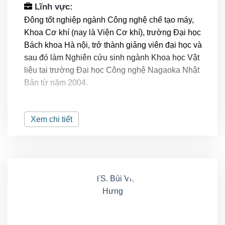
Lĩnh vực:
Đông tốt nghiệp ngành Công nghệ chế tạo máy,
Khoa Cơ khí (nay là Viện Cơ khí), trường Đại học
Bách khoa Hà nội, trở thành giảng viên đại học và
sau đó làm Nghiên cứu sinh ngành Khoa học Vật
liệu tại trường Đại học Công nghệ Nagaoka Nhật
Bản từ năm 2004.
Sau khi tốt nghiệp về nước, năm 2009 Đông vừa
giảng dạy đại học, vừa làm việc trong vai trò giám
Xem chi tiết
đốc sản xuất, triển khai hoạt động cải tiến trong nhà
máy và nghiên cứu phát triển các sản phẩm cho
Công ty Cổ phần Nội thất 190. Triển khai hệ thống
Bảo trì có kế hoạch (Planned Maintenance) cho các
thiết bị sản xuất tại Công ty cổ phần bao bì VVMI,
thuộc tập đoàn Than Khoáng sản Việt nam
Vinacomin.