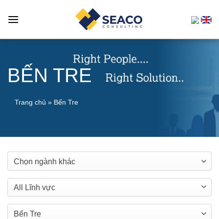
Skip
to
content
BẾN TRE
Trang chủ
»
Bến Tre