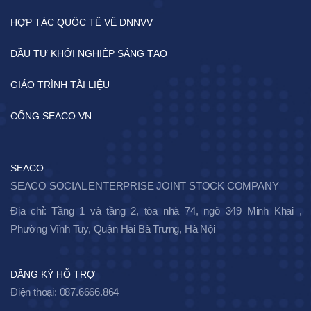
HỢP TÁC QUỐC TẾ VỀ DNNVV
ĐẦU TƯ KHỞI NGHIỆP SÁNG TẠO
GIÁO TRÌNH TÀI LIỆU
CỔNG SEACO.VN
SEACO
SEACO SOCIAL ENTERPRISE JOINT STOCK COMPANY
Địa chỉ: Tầng 1 và tầng 2, tòa nhà 74, ngõ 349 Minh Khai ,
Phường Vĩnh Tuy, Quận Hai Bà Trưng, Hà Nội
ĐĂNG KÝ HỖ TRỢ
Điện thoại: 087.6666.864