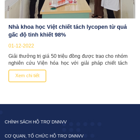
Nhà khoa học Việt chiết tách lycopen từ quả
gấc độ tinh khiết 98%
01-12-2022
Giải thưởng trị giá 50 triệu đồng được trao cho nhóm
nghiên cứu Viện hóa học với giải pháp chiết tách
thành công lycopen từ gấc giúp giá thành rẻ bằng 1/3
Xem chi tiết
so với nhập ngoại. Ông Phạm Hiếu, Phó Tổng biên
tập phụ trách Báo VnExpress (trái) trao giải nhất cho
nhóm tác giả. […]
CHÍNH SÁCH HỖ TRỢ DNNVV
CƠ QUAN, TỔ CHỨC HỖ TRỢ DNNVV