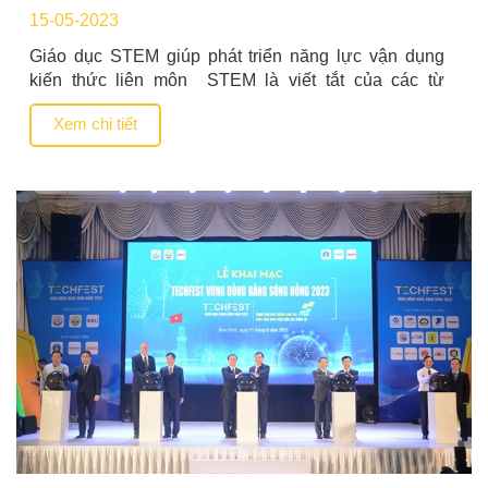
15-05-2023
Giáo dục STEM giúp phát triển năng lực vận dụng
kiến thức liên môn STEM là viết tắt của các từ
Science (Khoa học), Technology (Công nghệ),
Xem chi tiết
Engineering (Kỹ thuật) và Math (Toán học). Giáo dục
STEM là một quan điểm dạy học theo tiếp cận liên
ngành, từ hai trong số bốn lĩnh vực […]