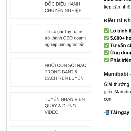
ĐỐC ĐIỀU HÀNH
tiếp cận nhiề
CHUYÊN NGHIỆP
Điều Gì K
Lộ trình 
Từ cô gái Tày rụt rè
trở thành CEO doanh
5.000+ h
nghiệp bán nghìn tấn
Tư vấn c
hồng vành khuyên
Ứng dụng
treo gió
Phát triể
NUÔI CON SÓI NÀO
TRONG BẠN? 5
Mamibabi 
CÁCH RÈN LUYỆN
Giải thưởng 
BẢN LĨNH VƯỢT
QUA ÁP LỰC THỜI
giới. Mamiba
ĐẠI SỐ
con.
TUYỂN NHÂN VIÊN
QUAY & DỰNG
VIDEO
Tải ngay