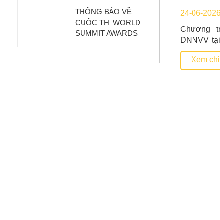
THÔNG BÁO VỀ
24-06-202
CUỘC THI WORLD
Chương t
SUMMIT AWARDS
DNNVV tại
(WSA) 2025
điều hành 
Xem chi 
duy điều h
quản trị, t
và ứng dụn
nghiệp. Đ
100%Hỗ trợ
CHÍNH SÁCH HỖ TRỢ
CƠ QUAN, TỔ CHỨC
DNNVV
HỖ TRỢ DNNVV
SEACO