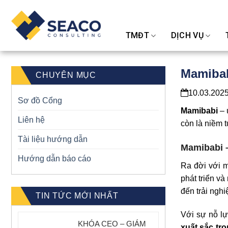
Skip
to
content
TMĐT
DỊCH VỤ
Mamibab
CHUYÊN MỤC
10.03.202
Sơ đồ Cổng
Mamibabi
– 
Liên hệ
còn là niềm 
Tài liệu hướng dẫn
Mamibabi 
Hướng dẫn báo cáo
Ra đời với 
phát triển v
đến trải nghi
TIN TỨC MỚI NHẤT
Với sự nỗ l
KHÓA CEO – GIÁM
xuất sắc tr