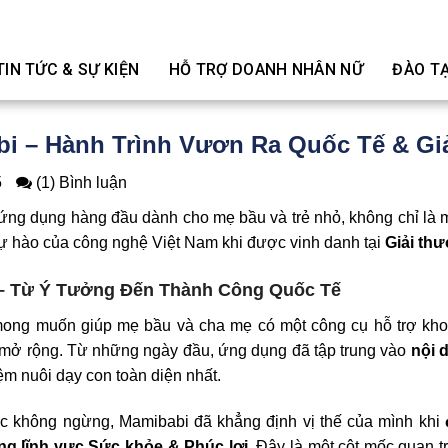
TIN TỨC & SỰ KIỆN
HỖ TRỢ DOANH NHÂN NỮ
ĐÀO T
i – Hành Trình Vươn Ra Quốc Tế & G
5
(1) Bình luận
ứng dụng hàng đầu dành cho mẹ bầu và trẻ nhỏ, không chỉ là m
tự hào của công nghệ Việt Nam khi được vinh danh tại
Giải th
– Từ Ý Tưởng Đến Thành Công Quốc Tế
mong muốn giúp mẹ bầu và cha mẹ có một công cụ hỗ trợ kho
à mở rộng. Từ những ngày đầu, ứng dụng đã tập trung vào
nội 
ệm nuôi dạy con toàn diện nhất.
ực không ngừng, Mamibabi đã khẳng định vị thế của mình khi
ong lĩnh vực Sức khỏe & Phúc lợi
. Đây là một cột mốc quan t