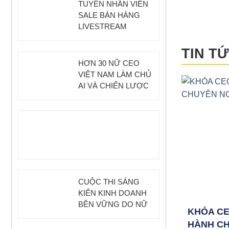
TUYỂN NHÂN VIÊN
SALE BÁN HÀNG
LIVESTREAM
TIN T
HƠN 30 NỮ CEO
VIỆT NAM LÀM CHỦ
AI VÀ CHIẾN LƯỢC
SỐ TẠI KHÓA ĐÀO
TẠO WIFI DX 2025
CUỘC THI SÁNG
KIẾN KINH DOANH
BỀN VỮNG DO NỮ
KHÓA CE
LÀM CHỦ 2025
HÀNH CH