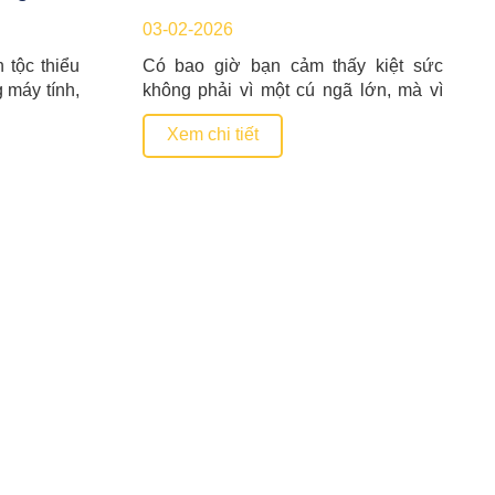
reo gió
BẢN LĨNH VƯỢT QUA ÁP LỰC
03-02-2026
THỜI ĐẠI SỐ
tộc thiểu
Có bao giờ bạn cảm thấy kiệt sức
g máy tính,
không phải vì một cú ngã lớn, mà vì
 thái khởi
hàng trăm áp lực nhỏ mỗi ngày? Một
Xem chi tiết
ng – Giám
lời chê bai, một dự án thất bại, hay áp
sản Toàn
lực đồng trang lứa trên mạng xã hội…
hồng vành
Tất cả đang âm thầm “nuôi lớn”
gấp 20 […]
những cảm xúc tiêu cực […]
GIÁO TRÌNH TÀI LIỆU
CỔNG SEACO.VN
THÔNG TIN LIÊN HỆ