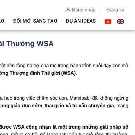
Đăng nhập
|
Đăng ký
ẠO
ĐỔI MỚI SÁNG TẠO
DỰ ÁN IDEAS
iải Thưởng WSA
ột nền tảng hỗ trợ cha mẹ trong hành trình nuôi dạy con mà
ưởng Thượng đỉnh Thế giới (WSA)
.
a học trong việc chăm sóc con, Mamibabi đã không ngừng
dung giáo dục sớm, thai giáo và tư vấn chuyên gia
, mang
được WSA công nhận là một trong những giải pháp số
rọng, mở ra cơ hội để Mamibabi tiếp tục mở rộng thị trường,