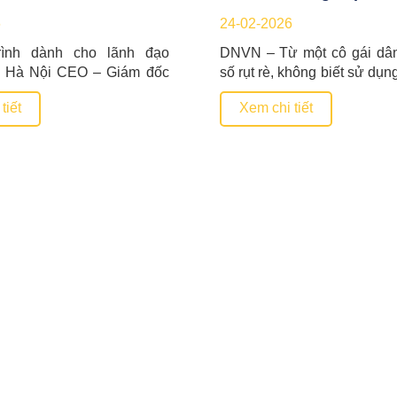
tấn hồng vành khuyên t
6
24-02-2026
rình dành cho lãnh đạo
DNVN – Từ một cô gái dân 
 Hà Nội CEO – Giám đốc
số rụt rè, không biết sử dụn
chuyên nghiệp Nâng cấp tư
nhờ sự hỗ trợ của hệ sinh
tiết
Xem chi tiết
ành, tái cấu trúc hệ thống
nghiệp, Vương Thị Thươ
hiết kế mô hình tăng trưởng
đốc Hợp tác xã Nông 
g AI trong quản trị doanh
Thương đã đưa đặc sản 
ăng ký ngay Gọi tư vấn
khuyên treo gió tăng giá trị 
 kinh […]
HỢP TÁC QUỐC TẾ
ĐẦU TƯ KHỞI
VỀ DNNVV
NGHIỆP SÁNG TẠO
ĐĂNG KÝ HỖ TRỢ