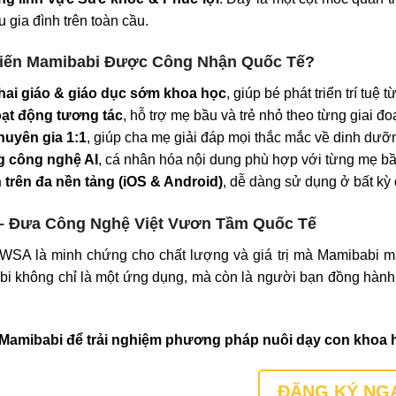
u gia đình trên toàn cầu.
hiến Mamibabi Được Công Nhận Quốc Tế?
thai giáo & giáo dục sớm khoa học
, giúp bé phát triển trí tuệ
oạt động tương tác
, hỗ trợ mẹ bầu và trẻ nhỏ theo từng giai đo
huyên gia 1:1
, giúp cha mẹ giải đáp mọi thắc mắc về dinh dưỡn
 công nghệ AI
, cá nhân hóa nội dung phù hợp với từng mẹ b
n trên đa nền tảng (iOS & Android)
, dễ dàng sử dụng ở bất kỳ
– Đưa Công Nghệ Việt Vươn Tầm Quốc Tế
WSA là minh chứng cho chất lượng và giá trị mà Mamibabi ma
bi không chỉ là một ứng dụng, mà còn là người bạn đồng hành đ
 Mamibabi để trải nghiệm phương pháp nuôi dạy con khoa h
ĐĂNG KÝ NG