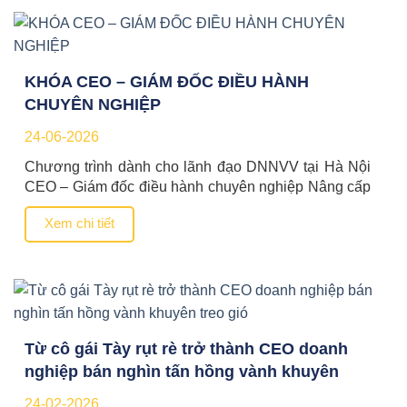
KHÓA CEO – GIÁM ĐỐC ĐIỀU HÀNH
CHUYÊN NGHIỆP
24-06-2026
Chương trình dành cho lãnh đạo DNNVV tại Hà Nội
CEO – Giám đốc điều hành chuyên nghiệp Nâng cấp
tư duy điều hành, tái cấu trúc hệ thống quản trị, thiết
Xem chi tiết
kế mô hình tăng trưởng và ứng dụng AI trong quản trị
doanh nghiệp. Đăng ký ngay Gọi tư vấn 100%Hỗ trợ
kinh […]
Từ cô gái Tày rụt rè trở thành CEO doanh
nghiệp bán nghìn tấn hồng vành khuyên
treo gió
24-02-2026