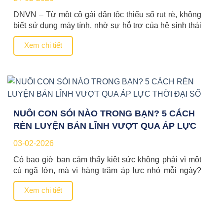
DNVN – Từ một cô gái dân tộc thiểu số rụt rè, không
biết sử dụng máy tính, nhờ sự hỗ trợ của hệ sinh thái
khởi nghiệp, Vương Thị Thương – Giám đốc Hợp tác
Xem chi tiết
xã Nông sản Toàn Thương đã đưa đặc sản hồng
vành khuyên treo gió tăng giá trị gấp 20 […]
NUÔI CON SÓI NÀO TRONG BẠN? 5 CÁCH
RÈN LUYỆN BẢN LĨNH VƯỢT QUA ÁP LỰC
THỜI ĐẠI SỐ
03-02-2026
Có bao giờ bạn cảm thấy kiệt sức không phải vì một
cú ngã lớn, mà vì hàng trăm áp lực nhỏ mỗi ngày?
Một lời chê bai, một dự án thất bại, hay áp lực đồng
Xem chi tiết
trang lứa trên mạng xã hội… Tất cả đang âm thầm
“nuôi lớn” những cảm xúc tiêu cực […]