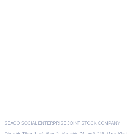
CHÍNH SÁCH HỖ TRỢ DNNVV
CƠ QUAN, TỔ CHỨC HỖ TRỢ DNNVV
HỢP TÁC QUỐC TẾ VỀ DNNVV
ĐẦU TƯ KHỞI NGHIỆP SÁNG TẠO
GIÁO TRÌNH TÀI LIỆU
CỔNG SEACO.VN
SEACO
SEACO SOCIAL ENTERPRISE JOINT STOCK COMPANY
Địa chỉ: Tầng 1 và tầng 2, tòa nhà 74, ngõ 349 Minh Khai ,