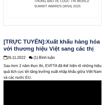
THÔNG BÁO VỀ CUỘC THI WORLD
SUMMIT AWARDS (WSA) 2025
[TRỰC TUYẾN]:Xuất khẩu hàng hóa
với thương hiệu Việt sang các thị
trường trong EVFTA
26.11.2022
(1) Bình luận
Sau hơn 2 năm thực thi, EVFTA đã thể hiện rõ những hiệu
quả tích cực tới tăng trưởng xuất nhập khẩu giữa Việt Nam
và các nước EU.