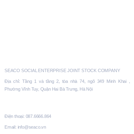
ĐẦU TƯ KHỞI NGHIỆP SÁNG TẠO
GIÁO TRÌNH TÀI LIỆU
CỔNG SEACO.VN
SEACO
SEACO SOCIAL ENTERPRISE JOINT STOCK COMPANY
Địa chỉ: Tầng 1 và tầng 2, tòa nhà 74, ngõ 349 Minh Khai ,
Phường Vĩnh Tuy, Quận Hai Bà Trưng, Hà Nội
ĐĂNG KÝ HỖ TRỢ
Điện thoại: 087.6666.864
Email: info@seaco.vn