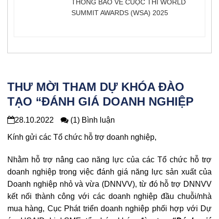
THÔNG BÁO VỀ CUỘC THI WORLD
SUMMIT AWARDS (WSA) 2025
THƯ MỜI THAM DỰ KHÓA ĐÀO
TẠO “ĐÁNH GIÁ DOANH NGHIỆP
NHỎ VÀ VỪA”
28.10.2022
(1) Bình luận
Kính gửi các Tổ chức hỗ trợ doanh nghiệp,
Nhằm hỗ trợ nâng cao năng lực của các Tổ chức hỗ trợ
doanh nghiệp trong việc đánh giá năng lực sản xuất của
Doanh nghiệp nhỏ và vừa (DNNVV), từ đó hỗ trợ DNNVV
kết nối thành công với các doanh nghiệp đầu chuỗi/nhà
mua hàng, Cục Phát triển doanh nghiệp phối hợp với Dự