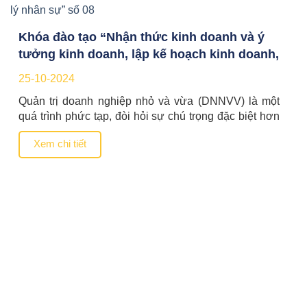
Khóa đào tạo “Nhận thức kinh doanh và ý
tưởng kinh doanh, lập kế hoạch kinh doanh,
Chuyển đổi số trong quản lý nhân sự” số 08
25-10-2024
Quản trị doanh nghiệp nhỏ và vừa (DNNVV) là một
quá trình phức tạp, đòi hỏi sự chú trọng đặc biệt hơn
là đối với DNNVV khởi sự kinh doanh. Trong bối
Xem chi tiết
cảnh kinh doanh và xã hội luôn thay đổi không
ngừng, các doanh nghiệp, đặc biệt DNNVV khởi sự
kinh doanh phải liên […]
CHÍNH SÁCH HỖ TRỢ DNNVV
CƠ QUAN, TỔ CHỨC HỖ TRỢ DNNVV
HỢP TÁC QUỐC TẾ VỀ DNNVV