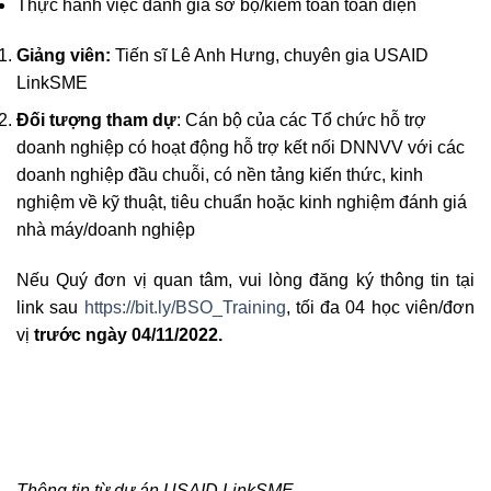
Thực hành việc đánh giá sơ bộ/kiểm toán toàn diện
Giảng viên:
Tiến sĩ Lê Anh Hưng, chuyên gia USAID
LinkSME
Đối tượng tham dự
: Cán bộ của các Tổ chức hỗ trợ
doanh nghiệp có hoạt động hỗ trợ kết nối DNNVV với các
doanh nghiệp đầu chuỗi, có nền tảng kiến thức, kinh
nghiệm về kỹ thuật, tiêu chuẩn hoặc kinh nghiệm đánh giá
nhà máy/doanh nghiệp
Nếu Quý đơn vị quan tâm, vui lòng đăng ký thông tin tại
link sau
https://bit.ly/BSO_Training
, tối đa 04 học viên/đơn
vị
trước ngày 04/11/2022.
Thông tin từ dự án USAID LinkSME